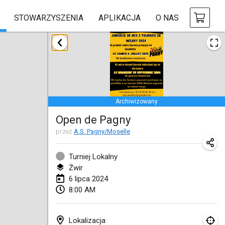
STOWARZYSZENIA
APLIKACJA
O NAS
styczeń 2024
Deutsche Mölkky Meisterschaft - INDOOR / OPEN
20 sty 2024
|
Niemcy
Archiwizowany
Indoor Polish Open 2024 - Singles
Open de Pagny
20 sty 2024
|
Polska
przez
A.S. Pagny/Moselle
Open de Boulay Triplette
20 sty 2024
|
Francja
Turniej Lokalny
Żwir
Tournoi Mixte ASPTTOM
6 lipca 2024
8:00 AM
20 sty 2024
|
Francja
Indoor Polish Open 2024 - Doubles
Lokalizacja