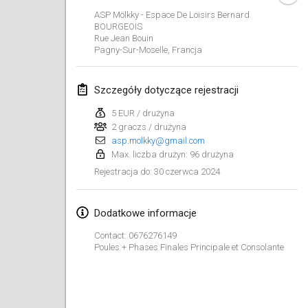
21 sty 2024
|
Polska
ASP Mölkky - Espace De Loisirs Bernard
BOURGEOIS
Tournoi de Mölkky - Lesfous Dubâtonvaigeois
Rue Jean Bouin
Pagny-Sur-Moselle
,
Francja
27 sty 2024
|
Francja
SingeliDuppeli
Szczegóły dotyczące rejestracji
27 sty 2024
|
Finlandia
5 EUR / drużyna
2 graczs / drużyna
luty 2024
asp.molkky@gmail.com
Max. liczba drużyn: 96 drużyna
US Mölkky Winter
30 czerwca 2024
Rejestracja do
:
2 lut 2024
|
Stany Zjednoczone
Dodatkowe informacje
SM HalliMölkky - Finnish Championship
3 lut 2024
|
Finlandia
Contact: 0676276149
Poules + Phases Finales Principale et Consolante
Indoor de la CASAS
17 lut 2024
|
Francja