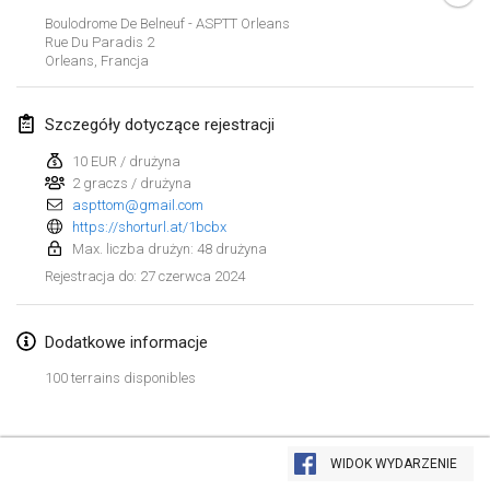
21 sty 2024
|
Polska
Boulodrome De Belneuf - ASPTT Orleans
Rue Du Paradis
2
Tournoi de Mölkky - Lesfous Dubâtonvaigeois
Orleans
,
Francja
27 sty 2024
|
Francja
Szczegóły dotyczące rejestracji
SingeliDuppeli
27 sty 2024
|
Finlandia
10 EUR / drużyna
2 graczs / drużyna
aspttom@gmail.com
luty 2024
https://shorturl.at/1bcbx
Max. liczba drużyn: 48 drużyna
US Mölkky Winter
27 czerwca 2024
Rejestracja do
:
2 lut 2024
|
Stany Zjednoczone
Dodatkowe informacje
SM HalliMölkky - Finnish Championship
3 lut 2024
|
Finlandia
100 terrains disponibles
Indoor de la CASAS
Lista widoku
17 lut 2024
|
Francja
WIDOK WYDARZENIE
Wyświetlanie
236
turniejów
Kuratorowany przez
Mölkk Your World