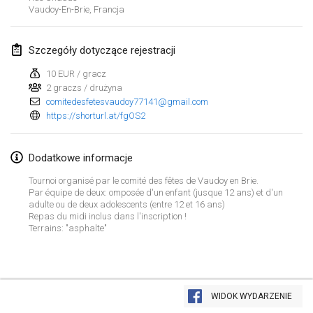
21 sty 2024
|
Polska
Vaudoy-En-Brie
,
Francja
Tournoi de Mölkky - Lesfous Dubâtonvaigeois
Szczegóły dotyczące rejestracji
27 sty 2024
|
Francja
10 EUR / gracz
SingeliDuppeli
2 graczs / drużyna
27 sty 2024
comitedesfetesvaudoy77141@gmail.com
|
Finlandia
https://shorturl.at/fgOS2
luty 2024
Dodatkowe informacje
US Mölkky Winter
Tournoi organisé par le comité des fêtes de Vaudoy en Brie.
2 lut 2024
|
Stany Zjednoczone
Par équipe de deux: omposée d'un enfant (jusque 12 ans) et d'un
adulte ou de deux adolescents (entre 12 et 16 ans)
Repas du midi inclus dans l'inscription !
SM HalliMölkky - Finnish Championship
Terrains: "asphalte"
3 lut 2024
|
Finlandia
Indoor de la CASAS
Lista widoku
17 lut 2024
|
Francja
WIDOK WYDARZENIE
Wyświetlanie
236
turniejów
Kuratorowany przez
Mölkk Your World