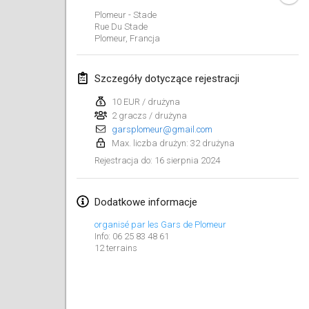
21 sty 2024
|
Polska
Plomeur - Stade
Rue Du Stade
Tournoi de Mölkky - Lesfous Dubâtonvaigeois
Plomeur
,
Francja
27 sty 2024
|
Francja
Szczegóły dotyczące rejestracji
SingeliDuppeli
27 sty 2024
|
Finlandia
10 EUR / drużyna
2 graczs / drużyna
garsplomeur@gmail.com
luty 2024
Max. liczba drużyn: 32 drużyna
16 sierpnia 2024
Rejestracja do
:
US Mölkky Winter
2 lut 2024
|
Stany Zjednoczone
Dodatkowe informacje
SM HalliMölkky - Finnish Championship
organisé par les Gars de Plomeur
3 lut 2024
|
Finlandia
Info: 06 25 83 48 61
12 terrains
Indoor de la CASAS
17 lut 2024
|
Francja