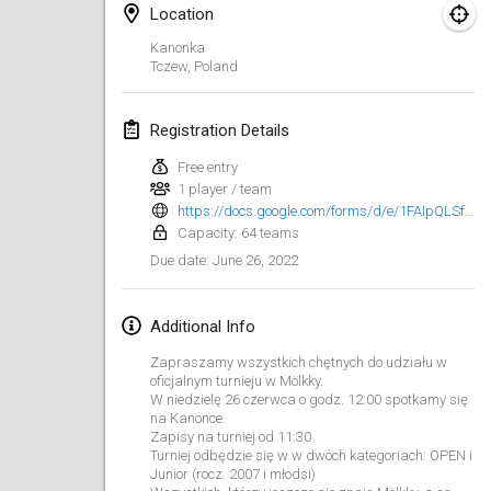
Jan 23, 2022
|
Japan
Location
Kanonka
February 2022
Tczew
,
Poland
MS v MÖLKPARKURU
Registration Details
Feb 4, 2022
|
Czech Republic
Free entry
CANCELLED
TangoMölkky
1 player / team
https://docs.google.com/forms/d/e/1FAIpQLSfD6H9nQ8LHW83UG13WWm4Mlu28tE1BLV2Ru4JfLSeE93_-kA/viewform?fbclid=IwAR0Anb_EDf7XL6LnzLyPkxLzKVcqsG3yh021hGqybupgzZKLuhHFgFWRfxg
Feb 5, 2022
|
Finland
Capacity: 64 teams
June 26, 2022
Due date
:
Kohti Kisoja
Feb 12, 2022
|
Finland
Additional Info
Yamagata Tournament
Zapraszamy wszystkich chętnych do udziału w
Feb 13, 2022
|
Japan
oficjalnym turnieju w Mölkky.
W niedzielę 26 czerwca o godz. 12:00 spotkamy się
na Kanonce.
West Indiv Cup
Zapisy na turniej od 11:30
Feb 19, 2022
|
France
Turniej odbędzie się w w dwóch kategoriach: OPEN i
Junior (rocz. 2007 i młodsi)