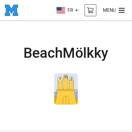
FR
MENU
BeachMölkky