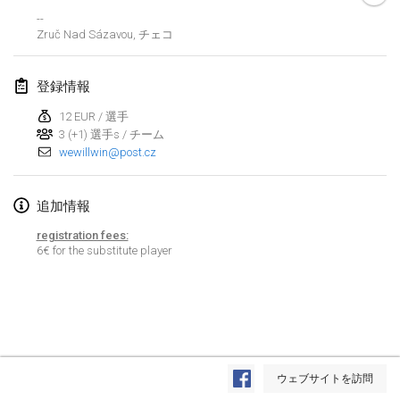
--
Lumi Mölkky
Zruč Nad Sázavou
,
チェコ
2018年2月3日
|
フィンランド
登録情報
Tournoi de la St Valentin
2018年2月10日
|
フランス
12 EUR / 選手
3 (+1) 選手s / チーム
wewillwin@post.cz
Faschings-Mölkky
2018年2月11日
|
ドイツ
追加情報
Rakovnické mölkkování
registration fees:
2018年2月24日
|
チェコ
6€ for the substitute player
SM HalliMölkky - Finnish Championship
2018年2月24日
|
フィンランド
Tournoi de l'ASSER
リストを表示
2018年2月24日
|
フランス
ウェブサイトを訪問
表示中
243
トーナメント
監修:
Mölkk Your World