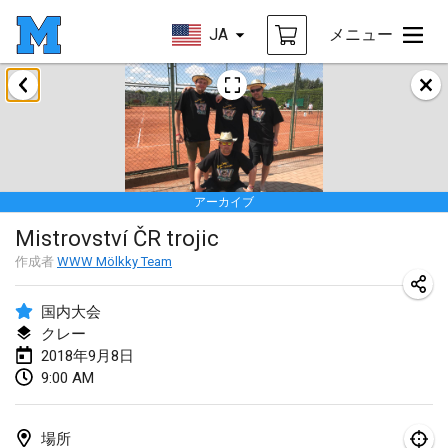
JA
メニュー
2018年1月
Open des rois de Mölkky
2018年1月21日
|
フランス
アーカイブ
Individuel du Garo
Mistrovství ČR trojic
2018年1月21日
|
フランス
作成者
WWW Mölkky Team
Tournoi d'Hiver
2018年1月27日
|
フランス
国内大会
クレー
Tournoi de Mölkky - Lesfous Dubâtonvaigeois
2018年9月8日
9:00 AM
2018年1月27日
|
フランス
2018年2月
場所