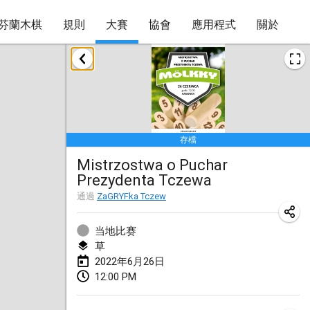
芬蘭木棋
規則
大賽
協會
應用程式
關於
2022年1月
取消
Tournoi Mixte ASPTTOM
2022年1月22日
|
法國
存檔
KKS Halli Duppeli
Mistrzostwa o Puchar
2022年1月22日
|
芬蘭
Prezydenta Tczewa
Mölkky Tournament - Doubles
通過
ZaGRYFka Tczew
2022年1月22日
|
日本
当地比赛
Suomelan Mölkky-open
草
2022年6月26日
2022年1月22日
|
西班牙
12:00 PM
The Mölkky Tournament 2nd