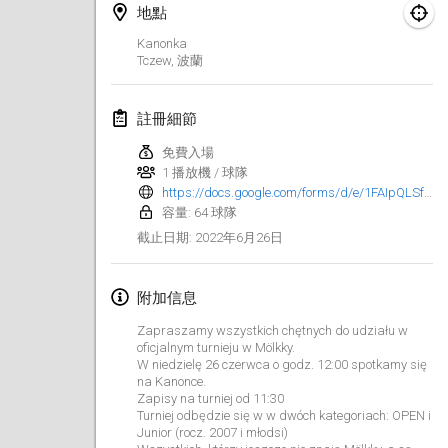
2022年1月23日
|
日本
地點
Kanonka
2022年2月
Tczew
,
波蘭
MS v MÖLKPARKURU
註冊細節
2022年2月4日
|
捷克共和國
免費入場
取消
TangoMölkky
1 播放機 / 球隊
https://docs.google.com/forms/d/e/1FAIpQLSfD6H9nQ8LHW83UG13WWm4Mlu28tE1BLV2Ru4JfLSeE93_-kA/viewform?fbclid=IwAR0Anb_EDf7XL6LnzLyPkxLzKVcqsG3yh021hGqybupgzZKLuhHFgFWRfxg
2022年2月5日
|
芬蘭
容量: 64 球隊
2022年6月26日
截止日期
:
Kohti Kisoja
2022年2月12日
|
芬蘭
附加信息
Yamagata Tournament
Zapraszamy wszystkich chętnych do udziału w
2022年2月13日
|
日本
oficjalnym turnieju w Mölkky.
W niedzielę 26 czerwca o godz. 12:00 spotkamy się
na Kanonce.
West Indiv Cup
Zapisy na turniej od 11:30
2022年2月19日
|
法國
Turniej odbędzie się w w dwóch kategoriach: OPEN i
Junior (rocz. 2007 i młodsi)