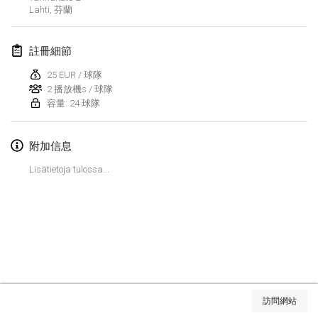
2022年1月23日
|
日本
Lahti
,
芬蘭
2022年2月
註冊細節
MS v MÖLKPARKURU
25 EUR / 球隊
2022年2月4日
|
捷克共和國
2 播放機s / 球隊
容量: 24 球隊
取消
TangoMölkky
2022年2月5日
|
芬蘭
附加信息
Lisätietoja tulossa...
Kohti Kisoja
2022年2月12日
|
芬蘭
Yamagata Tournament
2022年2月13日
|
日本
West Indiv Cup
显示列表
2022年2月19日
|
法國
訪問網站
显示
285
个
由
Mölkk Your World
策划