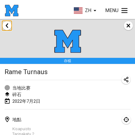
ZH
MENU
2022年1月
取消
Tournoi Mixte ASPTTOM
2022年1月22日
|
法國
存檔
KKS Halli Duppeli
Rame Turnaus
2022年1月22日
|
芬蘭
Mölkky Tournament - Doubles
当地比赛
2022年1月22日
|
日本
碎石
2022年7月2日
Suomelan Mölkky-open
2022年1月22日
|
西班牙
地點
The Mölkky Tournament 2nd
Kisapuisto
Tarinakatu
2