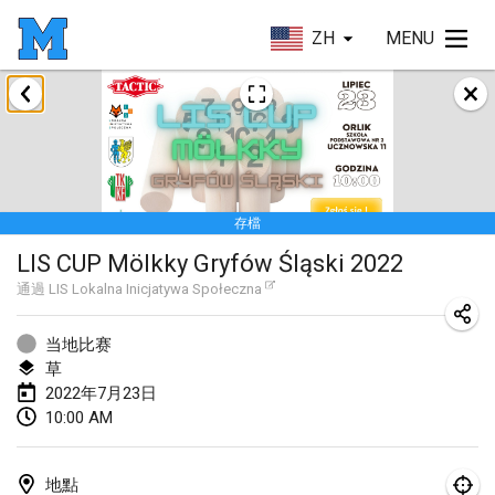
ZH
MENU
2022年1月
取消
Tournoi Mixte ASPTTOM
2022年1月22日
|
法國
存檔
KKS Halli Duppeli
LIS CUP Mölkky Gryfów Śląski 2022
2022年1月22日
|
芬蘭
通過
LIS Lokalna Inicjatywa Społeczna
Mölkky Tournament - Doubles
2022年1月22日
|
日本
当地比赛
草
Suomelan Mölkky-open
2022年7月23日
10:00 AM
2022年1月22日
|
西班牙
The Mölkky Tournament 2nd
地點