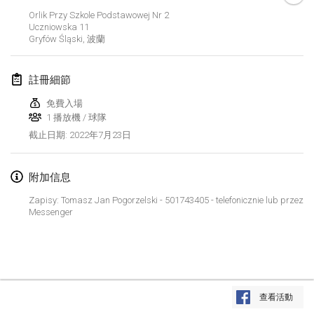
2022年1月23日
|
日本
Orlik Przy Szkole Podstawowej Nr 2
Uczniowska
11
Gryfów Śląski
,
波蘭
2022年2月
MS v MÖLKPARKURU
註冊細節
2022年2月4日
|
捷克共和國
免費入場
取消
1 播放機 / 球隊
TangoMölkky
2022年7月23日
截止日期
:
2022年2月5日
|
芬蘭
Kohti Kisoja
附加信息
2022年2月12日
|
芬蘭
Zapisy: Tomasz Jan Pogorzelski - 501743405 - telefonicznie lub przez
Messenger
Yamagata Tournament
2022年2月13日
|
日本
West Indiv Cup
显示列表
2022年2月19日
|
法國
查看活動
显示
285
个
由
Mölkk Your World
策划