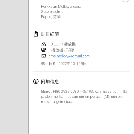
2022年1月23日
|
日本
Perkkaan Mölkkyareena
Säterinsolmu
Espoo
,
芬蘭
2022年2月
MS v MÖLKPARKURU
註冊細節
2022年2月4日
|
捷克共和國
10 EUR / 播放機
取消
1 播放機 / 球隊
TangoMölkky
hms.molkky@gmail.com
2022年2月5日
|
芬蘭
2022年10月19日
截止日期
:
Kohti Kisoja
2022年2月12日
|
芬蘭
附加信息
tilinro : FI80 3939 0030 4467 93, kun massit on tilillä
Yamagata Tournament
ja olen merkannut sun nimen perään (M), niin olet
mukana geimeissä
2022年2月13日
|
日本
West Indiv Cup
2022年2月19日
|
法國