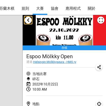
芬蘭木棋
規則
大賽
協會
應用程式
關於
2022年1月
取消
Tournoi Mixte ASPTTOM
2022年1月22日
|
法國
存檔
KKS Halli Duppeli
Espoo Mölkky Open
2022年1月22日
|
芬蘭
通過
Helsingin Mölkkyseura - HMS ry
Mölkky Tournament - Doubles
2022年1月22日
|
日本
当地比赛
碎石
Suomelan Mölkky-open
2022年10月22日
10:00 AM
2022年1月22日
|
西班牙
The Mölkky Tournament 2nd
地點