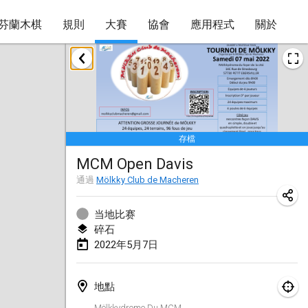
芬蘭木棋
規則
大賽
協會
應用程式
關於
2022年1月
取消
Tournoi Mixte ASPTTOM
2022年1月22日
|
法國
存檔
KKS Halli Duppeli
MCM Open Davis
2022年1月22日
|
芬蘭
通過
Mölkky Club de Macheren
Mölkky Tournament - Doubles
2022年1月22日
|
日本
当地比赛
碎石
Suomelan Mölkky-open
2022年5月7日
2022年1月22日
|
西班牙
地點
The Mölkky Tournament 2nd
Mölkkydrome Du MCM