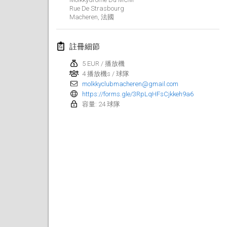
2022年1月23日
|
日本
Rue De Strasbourg
Macheren
,
法國
2022年2月
註冊細節
MS v MÖLKPARKURU
2022年2月4日
|
捷克共和國
5 EUR / 播放機
4 播放機s / 球隊
取消
molkkyclubmacheren@gmail.com
TangoMölkky
https://forms.gle/3RpLqHFsCjkkeh9a6
2022年2月5日
|
芬蘭
容量: 24 球隊
Kohti Kisoja
2022年2月12日
|
芬蘭
Yamagata Tournament
2022年2月13日
|
日本
West Indiv Cup
2022年2月19日
|
法國