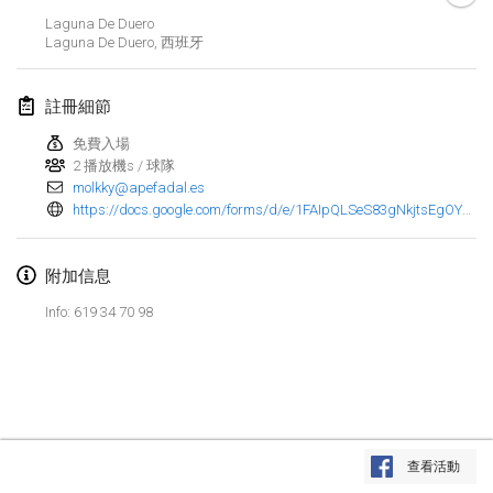
2022年1月23日
|
日本
Laguna De Duero
Laguna De Duero
,
西班牙
2022年2月
註冊細節
MS v MÖLKPARKURU
2022年2月4日
|
捷克共和國
免費入場
2 播放機s / 球隊
取消
molkky@apefadal.es
TangoMölkky
https://docs.google.com/forms/d/e/1FAIpQLSeS83gNkjtsEgOYgTlyMCXIKujl7CITb2IGCBKbKEcodt5VHQ/viewform
2022年2月5日
|
芬蘭
Kohti Kisoja
附加信息
2022年2月12日
|
芬蘭
Info: 619 34 70 98
Yamagata Tournament
2022年2月13日
|
日本
West Indiv Cup
显示列表
2022年2月19日
|
法國
查看活動
显示
285
个
由
Mölkk Your World
策划