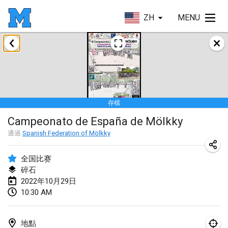
ZH
MENU
2022年1月
取消
Tournoi Mixte ASPTTOM
2022年1月22日
|
法國
存檔
KKS Halli Duppeli
Campeonato de España de Mölkky
2022年1月22日
|
芬蘭
通過
Spanish Federation of Mölkky
Mölkky Tournament - Doubles
2022年1月22日
|
日本
全国比赛
碎石
Suomelan Mölkky-open
2022年10月29日
10:30 AM
2022年1月22日
|
西班牙
The Mölkky Tournament 2nd
地點