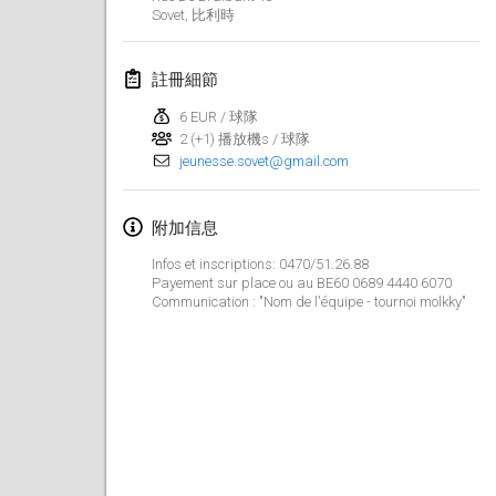
2022年1月23日
|
日本
Sovet
,
比利時
2022年2月
註冊細節
MS v MÖLKPARKURU
6 EUR / 球隊
2022年2月4日
|
捷克共和國
2 (+1) 播放機s / 球隊
jeunesse.sovet@gmail.com
取消
TangoMölkky
2022年2月5日
|
芬蘭
附加信息
Infos et inscriptions: 0470/51.26.88
Kohti Kisoja
Payement sur place ou au BE60 0689 4440 6070
2022年2月12日
|
芬蘭
Communication : "Nom de l'équipe - tournoi molkky"
Yamagata Tournament
2022年2月13日
|
日本
West Indiv Cup
2022年2月19日
|
法國