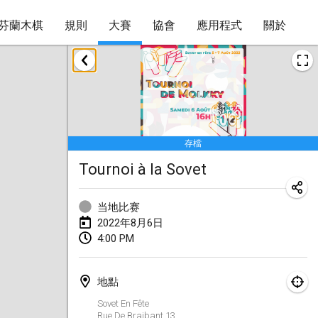
芬蘭木棋
規則
大賽
協會
應用程式
關於
2022年1月
取消
Tournoi Mixte ASPTTOM
2022年1月22日
|
法國
存檔
KKS Halli Duppeli
Tournoi à la Sovet
2022年1月22日
|
芬蘭
Mölkky Tournament - Doubles
当地比赛
2022年1月22日
|
日本
2022年8月6日
4:00 PM
Suomelan Mölkky-open
2022年1月22日
|
西班牙
地點
The Mölkky Tournament 2nd
Sovet En Fête
Rue De Braibant
13