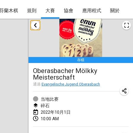
芬蘭木棋
規則
大賽
協會
應用程式
關於
2022年1月
取消
Tournoi Mixte ASPTTOM
2022年1月22日
|
法國
存檔
KKS Halli Duppeli
Oberasbacher Mölkky
2022年1月22日
|
芬蘭
Meisterschaft
Mölkky Tournament - Doubles
通過
Evangelische Jugend Oberasbach
2022年1月22日
|
日本
当地比赛
Suomelan Mölkky-open
碎石
2022年10月1日
2022年1月22日
|
西班牙
10:00 AM
The Mölkky Tournament 2nd