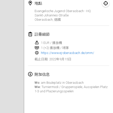
2022年1月23日
|
日本
地點
Evangelische Jugend Oberasbach - HQ
2022年2月
Sankt-Johannes-Straße
Oberasbach
,
德國
MS v MÖLKPARKURU
2022年2月4日
|
捷克共和國
註冊細節
取消
1 EUR / 播放機
TangoMölkky
1 (+2) 播放機 / 球隊
2022年2月5日
|
芬蘭
https://www.ej-oberasbach.de/omm/
2022年9月15日
截止日期
:
Kohti Kisoja
2022年2月12日
|
芬蘭
附加信息
Yamagata Tournament
Wo:
am Bouleplatz in Oberasbach
2022年2月13日
|
日本
Wie:
Turniermodi / Gruppenspiele, Ausspielen Platz
1-3 und Plazierungsspielen
West Indiv Cup
2022年2月19日
|
法國