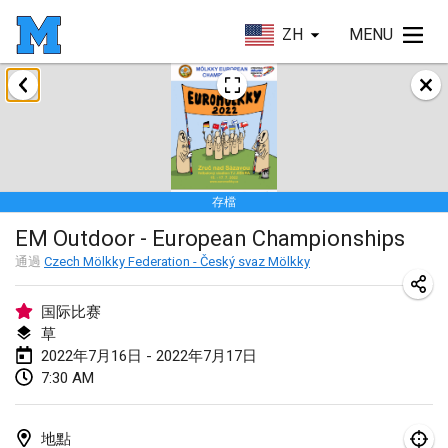
ZH
MENU
2022年1月
取消
Tournoi Mixte ASPTTOM
2022年1月22日
|
法國
存檔
KKS Halli Duppeli
EM Outdoor - European Championships
2022年1月22日
|
芬蘭
通過
Czech Mölkky Federation - Český svaz Mölkky
Mölkky Tournament - Doubles
2022年1月22日
|
日本
国际比赛
草
Suomelan Mölkky-open
2022年7月16日 - 2022年7月17日
7:30 AM
2022年1月22日
|
西班牙
The Mölkky Tournament 2nd
地點