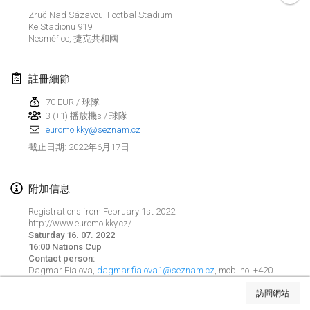
2022年1月23日
|
日本
Zruč Nad Sázavou, Footbal Stadium
Ke Stadionu
919
Nesměřice
,
捷克共和國
2022年2月
MS v MÖLKPARKURU
註冊細節
2022年2月4日
|
捷克共和國
70 EUR / 球隊
取消
3 (+1) 播放機s / 球隊
TangoMölkky
euromolkky@seznam.cz
2022年2月5日
|
芬蘭
2022年6月17日
截止日期
:
Kohti Kisoja
2022年2月12日
|
芬蘭
附加信息
Registrations from February 1st 2022.
Yamagata Tournament
http://www.euromolkky.cz/
Saturday 16. 07. 2022
2022年2月13日
|
日本
16:00 Nations Cup
Contact person:
West Indiv Cup
Dagmar Fialova,
dagmar.fialova1@seznam.cz
, mob. no. +420
显示列表
733 559 313
2022年2月19日
|
法國
訪問網站
显示
285
个
由
Mölkk Your World
策划