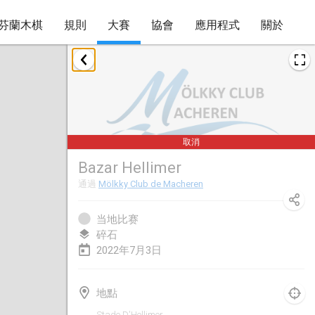
芬蘭木棋
規則
大賽
協會
應用程式
關於
2022年1月
取消
Tournoi Mixte ASPTTOM
2022年1月22日
|
法國
取消
KKS Halli Duppeli
Bazar Hellimer
2022年1月22日
|
芬蘭
通過
Mölkky Club de Macheren
Mölkky Tournament - Doubles
2022年1月22日
|
日本
当地比赛
碎石
Suomelan Mölkky-open
2022年7月3日
2022年1月22日
|
西班牙
地點
The Mölkky Tournament 2nd
Stade D'Hellimer