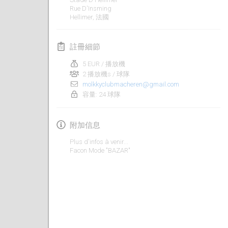
2022年1月23日
|
日本
Rue D'Insming
Hellimer
,
法國
2022年2月
註冊細節
MS v MÖLKPARKURU
2022年2月4日
|
捷克共和國
5 EUR / 播放機
2 播放機s / 球隊
取消
molkkyclubmacheren@gmail.com
TangoMölkky
容量: 24 球隊
2022年2月5日
|
芬蘭
附加信息
Kohti Kisoja
2022年2月12日
|
芬蘭
Plus d'infos à venir...
Facon Mode "BAZAR"
Yamagata Tournament
2022年2月13日
|
日本
West Indiv Cup
2022年2月19日
|
法國