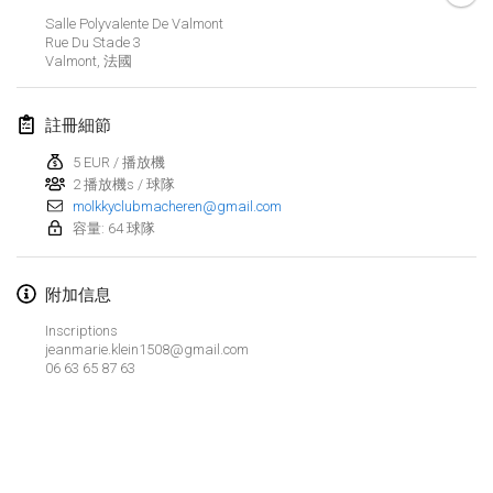
2022年1月23日
|
日本
Salle Polyvalente De Valmont
Rue Du Stade
3
Valmont
,
法國
2022年2月
MS v MÖLKPARKURU
註冊細節
2022年2月4日
|
捷克共和國
5 EUR / 播放機
取消
2 播放機s / 球隊
TangoMölkky
molkkyclubmacheren@gmail.com
2022年2月5日
|
芬蘭
容量: 64 球隊
Kohti Kisoja
附加信息
2022年2月12日
|
芬蘭
Inscriptions
Yamagata Tournament
jeanmarie.klein1508@gmail.com
06 63 65 87 63
2022年2月13日
|
日本
West Indiv Cup
显示列表
2022年2月19日
|
法國
显示
285
个
由
Mölkk Your World
策划