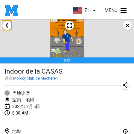
ZH
MENU
2022年1月
取消
Tournoi Mixte ASPTTOM
2022年1月22日
|
法國
存檔
KKS Halli Duppeli
Indoor de la CASAS
2022年1月22日
|
芬蘭
通過
Mölkky Club de Macheren
Mölkky Tournament - Doubles
2022年1月22日
|
日本
当地比赛
室内 - 地毯
Suomelan Mölkky-open
2022年3月5日
8:30 AM
2022年1月22日
|
西班牙
The Mölkky Tournament 2nd
地點