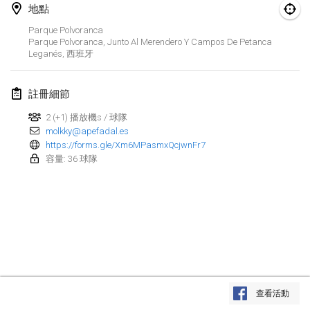
2022年1月23日
|
日本
地點
Parque Polvoranca
2022年2月
Parque Polvoranca, Junto Al Merendero Y Campos De Petanca
Leganés
,
西班牙
MS v MÖLKPARKURU
2022年2月4日
|
捷克共和國
註冊細節
取消
2 (+1) 播放機s / 球隊
TangoMölkky
molkky@apefadal.es
2022年2月5日
|
芬蘭
https://forms.gle/Xm6MPasmxQcjwnFr7
容量: 36 球隊
Kohti Kisoja
2022年2月12日
|
芬蘭
Yamagata Tournament
2022年2月13日
|
日本
West Indiv Cup
显示列表
2022年2月19日
|
法國
查看活動
显示
285
个
由
Mölkk Your World
策划