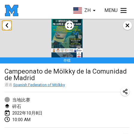
ZH
MENU
2022年1月
取消
Tournoi Mixte ASPTTOM
2022年1月22日
|
法國
存檔
KKS Halli Duppeli
Campeonato de Mölkky de la Comunidad
2022年1月22日
|
芬蘭
de Madrid
Mölkky Tournament - Doubles
通過
Spanish Federation of Mölkky
2022年1月22日
|
日本
当地比赛
Suomelan Mölkky-open
碎石
2022年10月8日
2022年1月22日
|
西班牙
10:00 AM
The Mölkky Tournament 2nd