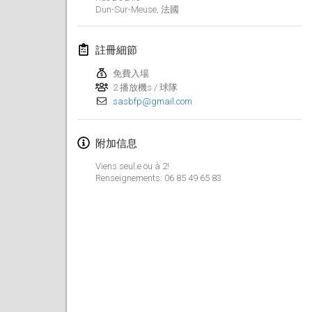
2022年1月23日
|
日本
Dun-Sur-Meuse
,
法國
2022年2月
註冊細節
MS v MÖLKPARKURU
免費入場
2022年2月4日
|
捷克共和國
2 播放機s / 球隊
sasbfp@gmail.com
取消
TangoMölkky
2022年2月5日
|
芬蘭
附加信息
Viens seul.e ou à 2!
Kohti Kisoja
Renseignements: 06 85 49 65 83
2022年2月12日
|
芬蘭
Yamagata Tournament
2022年2月13日
|
日本
West Indiv Cup
2022年2月19日
|
法國