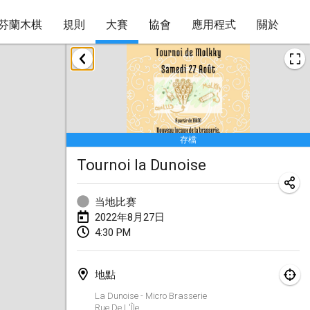
芬蘭木棋
規則
大賽
協會
應用程式
關於
2022年1月
取消
Tournoi Mixte ASPTTOM
2022年1月22日
|
法國
存檔
KKS Halli Duppeli
Tournoi la Dunoise
2022年1月22日
|
芬蘭
Mölkky Tournament - Doubles
当地比赛
2022年1月22日
|
日本
2022年8月27日
4:30 PM
Suomelan Mölkky-open
2022年1月22日
|
西班牙
地點
The Mölkky Tournament 2nd
La Dunoise - Micro Brasserie
Rue De L'Île