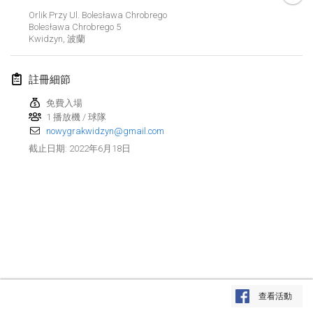
2022年1月23日
|
日本
Orlik Przy Ul. Bolesława Chrobrego
Bolesława Chrobrego
5
Kwidzyn
,
波蘭
2022年2月
MS v MÖLKPARKURU
註冊細節
2022年2月4日
|
捷克共和國
免費入場
取消
1 播放機 / 球隊
TangoMölkky
nowygrakwidzyn@gmail.com
2022年2月5日
|
芬蘭
2022年6月18日
截止日期
:
Kohti Kisoja
2022年2月12日
|
芬蘭
Yamagata Tournament
2022年2月13日
|
日本
West Indiv Cup
显示列表
2022年2月19日
|
法國
查看活動
显示
285
个
由
Mölkk Your World
策划