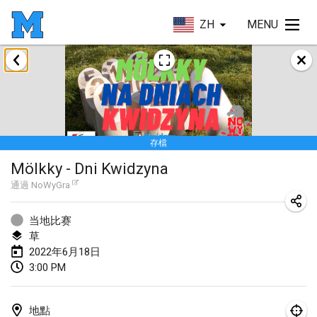
ZH
MENU
2022年1月
取消
Tournoi Mixte ASPTTOM
2022年1月22日
|
法國
存檔
KKS Halli Duppeli
Mölkky - Dni Kwidzyna
2022年1月22日
|
芬蘭
通過
NoWyGra
Mölkky Tournament - Doubles
2022年1月22日
|
日本
当地比赛
草
Suomelan Mölkky-open
2022年6月18日
3:00 PM
2022年1月22日
|
西班牙
The Mölkky Tournament 2nd
地點