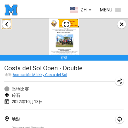
ZH
MENU
2022年1月
取消
Tournoi Mixte ASPTTOM
2022年1月22日
|
法國
存檔
KKS Halli Duppeli
Costa del Sol Open - Double
2022年1月22日
|
芬蘭
通過
Asociación Mölkky Costa del Sol
Mölkky Tournament - Doubles
2022年1月22日
|
日本
当地比赛
碎石
Suomelan Mölkky-open
2022年10月13日
2022年1月22日
|
西班牙
地點
The Mölkky Tournament 2nd
Restaurant Bermejo