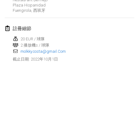
2022年1月23日
|
日本
Plaza Hispanidad
Fuengirola
,
西班牙
2022年2月
註冊細節
MS v MÖLKPARKURU
2022年2月4日
|
捷克共和國
20 EUR / 球隊
2 播放機s / 球隊
取消
molkky.costa@gmail.Com
TangoMölkky
2022年10月1日
截止日期
:
2022年2月5日
|
芬蘭
Kohti Kisoja
2022年2月12日
|
芬蘭
Yamagata Tournament
2022年2月13日
|
日本
West Indiv Cup
显示列表
2022年2月19日
|
法國
显示
285
个
由
Mölkk Your World
策划