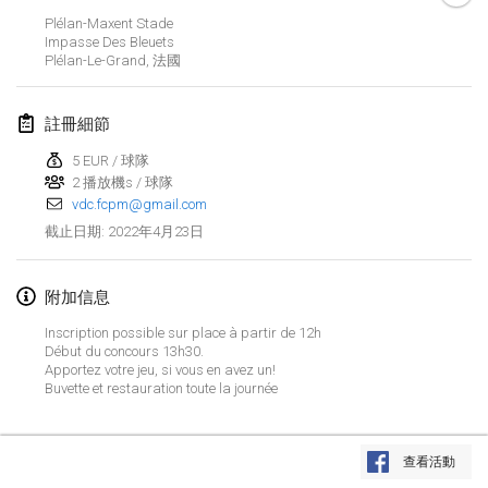
2022年1月23日
|
日本
Plélan-Maxent Stade
Impasse Des Bleuets
Plélan-Le-Grand
,
法國
2022年2月
MS v MÖLKPARKURU
註冊細節
2022年2月4日
|
捷克共和國
5 EUR / 球隊
取消
2 播放機s / 球隊
TangoMölkky
vdc.fcpm@gmail.com
2022年2月5日
|
芬蘭
2022年4月23日
截止日期
:
Kohti Kisoja
2022年2月12日
|
芬蘭
附加信息
Inscription possible sur place à partir de 12h
Yamagata Tournament
Début du concours 13h30.
Apportez votre jeu, si vous en avez un!
2022年2月13日
|
日本
Buvette et restauration toute la journée
West Indiv Cup
显示列表
2022年2月19日
|
法國
查看活動
显示
285
个
由
Mölkk Your World
策划