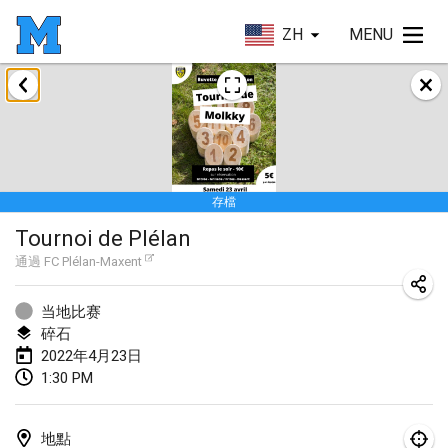
ZH
MENU
2022年1月
取消
Tournoi Mixte ASPTTOM
2022年1月22日
|
法國
存檔
KKS Halli Duppeli
Tournoi de Plélan
2022年1月22日
|
芬蘭
通過
FC Plélan-Maxent
Mölkky Tournament - Doubles
2022年1月22日
|
日本
当地比赛
碎石
Suomelan Mölkky-open
2022年4月23日
1:30 PM
2022年1月22日
|
西班牙
The Mölkky Tournament 2nd
地點