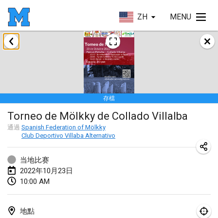
ZH
MENU
2022年1月
取消
Tournoi Mixte ASPTTOM
2022年1月22日
|
法國
存檔
KKS Halli Duppeli
Torneo de Mölkky de Collado Villalba
2022年1月22日
|
芬蘭
通過
Spanish Federation of Mölkky
Club Deportivo Villaba Alternativo
Mölkky Tournament - Doubles
2022年1月22日
|
日本
当地比赛
2022年10月23日
Suomelan Mölkky-open
10:00 AM
2022年1月22日
|
西班牙
The Mölkky Tournament 2nd
地點