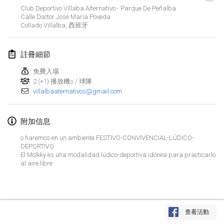
2022年1月23日
|
日本
Club Deportivo Villaba Alternativo - Parque De Peñalba
Calle Doctor José María Poveda
Collado Villalba
,
西班牙
2022年2月
MS v MÖLKPARKURU
註冊細節
2022年2月4日
|
捷克共和國
免費入場
取消
2 (+1) 播放機s / 球隊
TangoMölkky
villalbaaternativos@gmail.com
2022年2月5日
|
芬蘭
附加信息
Kohti Kisoja
2022年2月12日
|
芬蘭
o haremos en un ambiente FESTIVO-CONVIVENCIAL-LÚDICO-
DEPORTIVO
El Mölkky es una modalidad lúdico-deportiva idónea para practicarlo
Yamagata Tournament
al aire libre
2022年2月13日
|
日本
West Indiv Cup
显示列表
2022年2月19日
|
法國
查看活動
显示
285
个
由
Mölkk Your World
策划