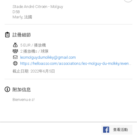
2022年1月23日
|
日本
Stade André Citroën - Molguy
D5B
Marly
,
法國
2022年2月
MS v MÖLKPARKURU
註冊細節
2022年2月4日
|
捷克共和國
5 EUR / 播放機
取消
2 播放機s / 球隊
TangoMölkky
lesmolguydumolkky@gmail.com
2022年2月5日
|
芬蘭
https://helloasso.com/associations/les-molguy-du-molkky/evenements/2eme-open-de-la-saint-guy
2022年6月5日
截止日期
:
Kohti Kisoja
2022年2月12日
|
芬蘭
附加信息
Yamagata Tournament
Bienvenu.e.s!
2022年2月13日
|
日本
West Indiv Cup
显示列表
2022年2月19日
|
法國
查看活動
显示
285
个
由
Mölkk Your World
策划