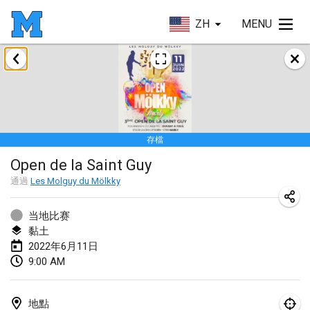
ZH
MENU
2022年1月
取消
Tournoi Mixte ASPTTOM
2022年1月22日
|
法國
存檔
KKS Halli Duppeli
Open de la Saint Guy
2022年1月22日
|
芬蘭
通過
Les Molguy du Mölkky
Mölkky Tournament - Doubles
2022年1月22日
|
日本
当地比赛
黏土
Suomelan Mölkky-open
2022年6月11日
9:00 AM
2022年1月22日
|
西班牙
The Mölkky Tournament 2nd
地點