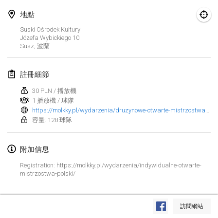
2022年1月23日
|
日本
地點
2022年2月
Suski Ośrodek Kultury
Józefa Wybickiego
10
Susz
,
波蘭
MS v MÖLKPARKURU
2022年2月4日
|
捷克共和國
註冊細節
取消
TangoMölkky
30 PLN / 播放機
2022年2月5日
|
芬蘭
1 播放機 / 球隊
https://molkky.pl/wydarzenia/druzynowe-otwarte-mistrzostwa-polski/
Kohti Kisoja
容量: 128 球隊
2022年2月12日
|
芬蘭
附加信息
Yamagata Tournament
Registration: https://molkky.pl/wydarzenia/indywidualne-otwarte-
2022年2月13日
|
日本
mistrzostwa-polski/
West Indiv Cup
显示列表
2022年2月19日
|
法國
訪問網站
显示
285
个
由
Mölkk Your World
策划