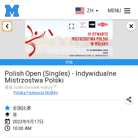
ZH
MENU
2022年1月
取消
Tournoi Mixte ASPTTOM
2022年1月22日
|
法國
存檔
KKS Halli Duppeli
Polish Open (Singles) - Indywidualne
2022年1月22日
|
芬蘭
Mistrzostwa Polski
Mölkky Tournament - Doubles
通過
Suski Ośrodek Kultury
Polska Federacja Mölkky
2022年1月22日
|
日本
全国比赛
Suomelan Mölkky-open
草
2022年1月22日
|
西班牙
2022年9月17日
10:00 AM
The Mölkky Tournament 2nd