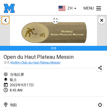
ZH
MENU
2022年1月
取消
Tournoi Mixte ASPTTOM
2022年1月22日
|
法國
存檔
KKS Halli Duppeli
Open du Haut Plateau Messin
2022年1月22日
|
芬蘭
通過
Molkky Club du Haut Plateau Messin
Mölkky Tournament - Doubles
2022年1月22日
|
日本
当地比赛
黏土
Suomelan Mölkky-open
2022年9月17日
8:45 AM
2022年1月22日
|
西班牙
The Mölkky Tournament 2nd
地點