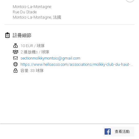
2022年1月23日
|
日本
Montois-La-Montagne
Rue Du Stade
Montois-La-Montagne
,
法國
2022年2月
MS v MÖLKPARKURU
註冊細節
2022年2月4日
|
捷克共和國
10 EUR / 球隊
取消
2 播放機s / 球隊
TangoMölkky
sectionmolkkymontois@gmail.com
2022年2月5日
|
芬蘭
https://www.helloasso.com/associations/molkky-club-du-haut-plateau-messin/evenements/open-molkky-de-montois-doublette-17-09?fbclid=IwAR31V6PGYSak6B4lAkYMibQN7SXSE_2oe5QRFfpx90laICrQ-zF12l7GhtY
容量: 33 球隊
Kohti Kisoja
2022年2月12日
|
芬蘭
Yamagata Tournament
2022年2月13日
|
日本
West Indiv Cup
显示列表
2022年2月19日
|
法國
查看活動
显示
285
个
由
Mölkk Your World
策划