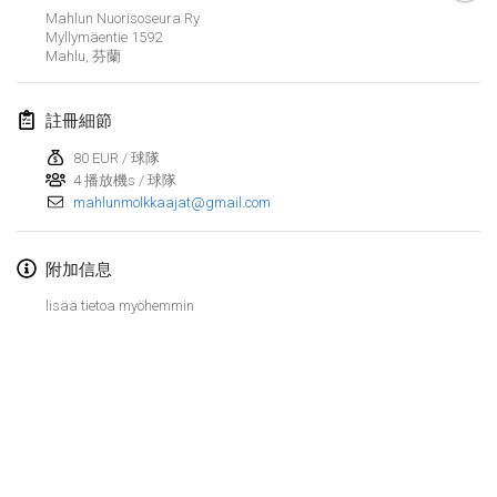
2022年1月23日
|
日本
Mahlun Nuorisoseura Ry
Myllymäentie 1592
Mahlu
,
芬蘭
2022年2月
MS v MÖLKPARKURU
註冊細節
2022年2月4日
|
捷克共和國
80 EUR / 球隊
取消
4 播放機s / 球隊
TangoMölkky
mahlunmolkkaajat@gmail.com
2022年2月5日
|
芬蘭
附加信息
Kohti Kisoja
2022年2月12日
|
芬蘭
lisää tietoa myöhemmin
Yamagata Tournament
2022年2月13日
|
日本
West Indiv Cup
显示列表
2022年2月19日
|
法國
显示
285
个
由
Mölkk Your World
策划