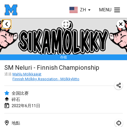
ZH
MENU
2022年1月
取消
Tournoi Mixte ASPTTOM
2022年1月22日
|
法國
存檔
KKS Halli Duppeli
SM Neluri - Finnish Championship
2022年1月22日
|
芬蘭
通過
Mahlu Mölkkääjät
Finnish Mölkky Association - Mölkkyliitto
Mölkky Tournament - Doubles
2022年1月22日
|
日本
全国比赛
碎石
Suomelan Mölkky-open
2022年6月11日
2022年1月22日
|
西班牙
The Mölkky Tournament 2nd
地點