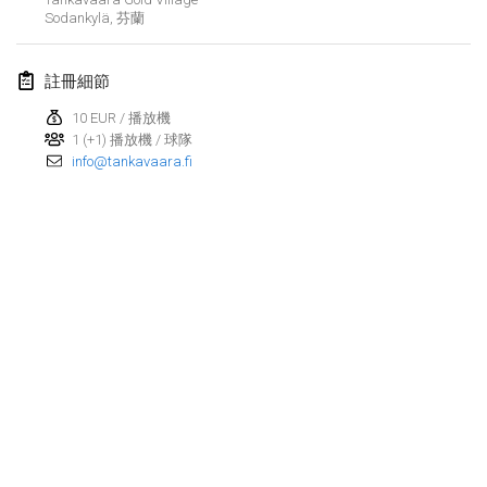
2022年1月23日
|
日本
Sodankylä
,
芬蘭
2022年2月
註冊細節
MS v MÖLKPARKURU
10 EUR / 播放機
2022年2月4日
|
捷克共和國
1 (+1) 播放機 / 球隊
info@tankavaara.fi
取消
TangoMölkky
2022年2月5日
|
芬蘭
Kohti Kisoja
2022年2月12日
|
芬蘭
Yamagata Tournament
2022年2月13日
|
日本
West Indiv Cup
显示列表
2022年2月19日
|
法國
显示
285
个
由
Mölkk Your World
策划