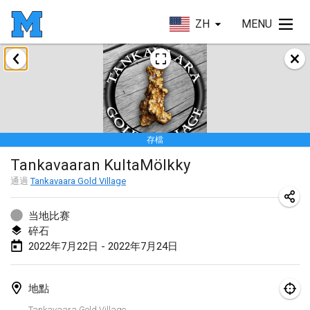
ZH
MENU
2022年1月
取消
Tournoi Mixte ASPTTOM
2022年1月22日
|
法國
存檔
KKS Halli Duppeli
Tankavaaran KultaMölkky
2022年1月22日
|
芬蘭
通過
Tankavaara Gold Village
Mölkky Tournament - Doubles
2022年1月22日
|
日本
当地比赛
碎石
Suomelan Mölkky-open
2022年7月22日 - 2022年7月24日
2022年1月22日
|
西班牙
地點
The Mölkky Tournament 2nd
Tankavaara Gold Village