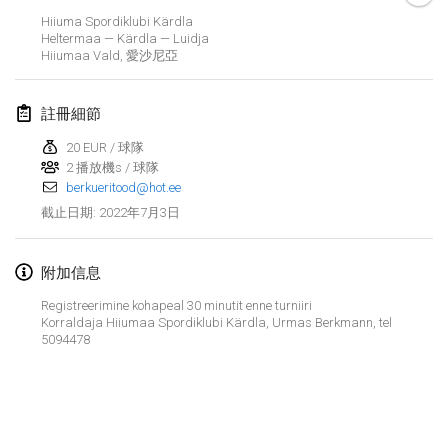
2022年1月23日
|
日本
Hiiuma Spordiklubi Kärdla
Heltermaa — Kärdla — Luidja
Hiiumaa Vald
,
愛沙尼亞
2022年2月
MS v MÖLKPARKURU
註冊細節
2022年2月4日
|
捷克共和國
20 EUR / 球隊
取消
2 播放機s / 球隊
TangoMölkky
berkueritood@hot.ee
2022年2月5日
|
芬蘭
2022年7月3日
截止日期
:
Kohti Kisoja
2022年2月12日
|
芬蘭
附加信息
Registreerimine kohapeal 30 minutit enne turniiri
Yamagata Tournament
Korraldaja Hiiumaa Spordiklubi Kärdla, Urmas Berkmann, tel
5094478
2022年2月13日
|
日本
West Indiv Cup
显示列表
2022年2月19日
|
法國
显示
285
个
由
Mölkk Your World
策划