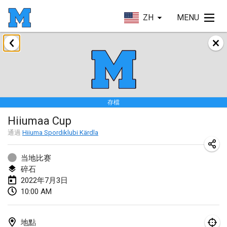
ZH
MENU
2022年1月
取消
Tournoi Mixte ASPTTOM
2022年1月22日
|
法國
存檔
KKS Halli Duppeli
Hiiumaa Cup
2022年1月22日
|
芬蘭
通過
Hiiuma Spordiklubi Kärdla
Mölkky Tournament - Doubles
2022年1月22日
|
日本
当地比赛
碎石
Suomelan Mölkky-open
2022年7月3日
10:00 AM
2022年1月22日
|
西班牙
The Mölkky Tournament 2nd
地點