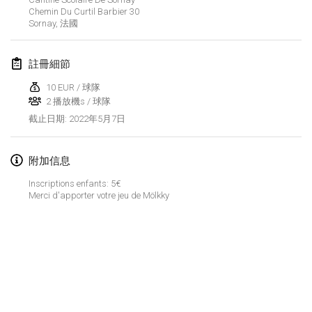
2022年1月23日
|
日本
Chemin Du Curtil Barbier
30
Sornay
,
法國
2022年2月
註冊細節
MS v MÖLKPARKURU
2022年2月4日
|
捷克共和國
10 EUR / 球隊
2 播放機s / 球隊
取消
2022年5月7日
截止日期
:
TangoMölkky
2022年2月5日
|
芬蘭
附加信息
Kohti Kisoja
Inscriptions enfants: 5€
2022年2月12日
|
芬蘭
Merci d'apporter votre jeu de Mölkky
Yamagata Tournament
2022年2月13日
|
日本
West Indiv Cup
显示列表
2022年2月19日
|
法國
显示
285
个
由
Mölkk Your World
策划