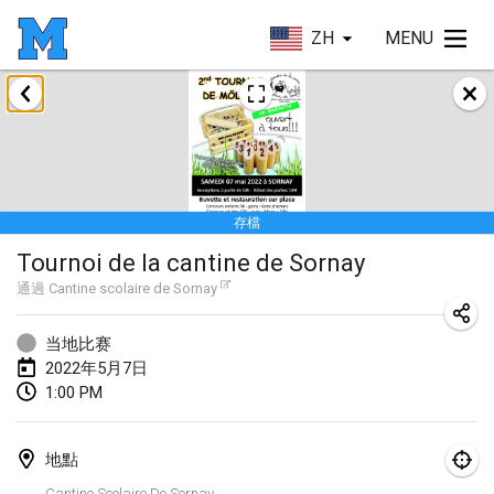
ZH
MENU
2022年1月
取消
Tournoi Mixte ASPTTOM
2022年1月22日
|
法國
存檔
KKS Halli Duppeli
Tournoi de la cantine de Sornay
2022年1月22日
|
芬蘭
通過
Cantine scolaire de Sornay
Mölkky Tournament - Doubles
2022年1月22日
|
日本
当地比赛
2022年5月7日
Suomelan Mölkky-open
1:00 PM
2022年1月22日
|
西班牙
地點
The Mölkky Tournament 2nd
Cantine Scolaire De Sornay