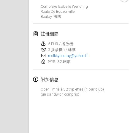
2022年1月23日
|
日本
Complexe Isabelle Wendling
Route De Bouzonville
Boulay
,
法國
2022年2月
MS v MÖLKPARKURU
註冊細節
2022年2月4日
|
捷克共和國
5 EUR / 播放機
取消
3 播放機s / 球隊
TangoMölkky
molkkyboulay@yahoo.fr
2022年2月5日
|
芬蘭
容量: 32 球隊
Kohti Kisoja
附加信息
2022年2月12日
|
芬蘭
Open limité à 32 triplettes (4 par club)
Yamagata Tournament
(un sandwich compris)
2022年2月13日
|
日本
West Indiv Cup
2022年2月19日
|
法國