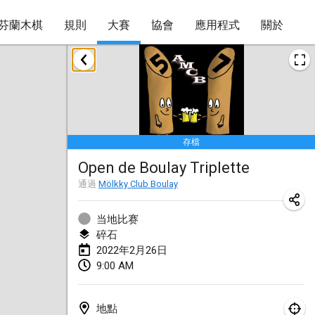
芬蘭木棋
規則
大賽
協會
應用程式
關於
2022年1月
取消
Tournoi Mixte ASPTTOM
2022年1月22日
|
法國
存檔
KKS Halli Duppeli
Open de Boulay Triplette
2022年1月22日
|
芬蘭
通過
Mölkky Club Boulay
Mölkky Tournament - Doubles
2022年1月22日
|
日本
当地比赛
碎石
Suomelan Mölkky-open
2022年2月26日
9:00 AM
2022年1月22日
|
西班牙
The Mölkky Tournament 2nd
地點