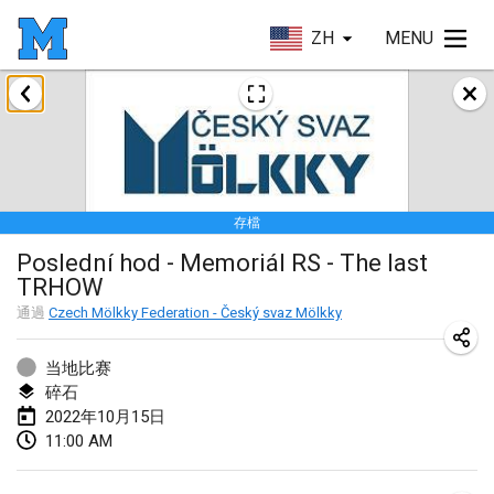
ZH
MENU
2022年1月
取消
Tournoi Mixte ASPTTOM
2022年1月22日
|
法國
存檔
KKS Halli Duppeli
Poslední hod - Memoriál RS - The last
2022年1月22日
|
芬蘭
TRHOW
Mölkky Tournament - Doubles
通過
Czech Mölkky Federation - Český svaz Mölkky
2022年1月22日
|
日本
当地比赛
Suomelan Mölkky-open
碎石
2022年10月15日
2022年1月22日
|
西班牙
11:00 AM
The Mölkky Tournament 2nd