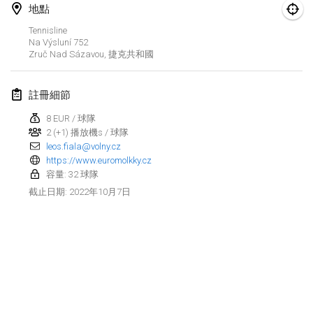
2022年1月23日
|
日本
地點
Tennisline
2022年2月
Na Výsluní 752
Zruč Nad Sázavou
,
捷克共和國
MS v MÖLKPARKURU
2022年2月4日
|
捷克共和國
註冊細節
取消
8 EUR / 球隊
TangoMölkky
2 (+1) 播放機s / 球隊
2022年2月5日
|
芬蘭
leos.fiala@volny.cz
https://www.euromolkky.cz
Kohti Kisoja
容量: 32 球隊
2022年2月12日
|
芬蘭
2022年10月7日
截止日期
:
Yamagata Tournament
2022年2月13日
|
日本
West Indiv Cup
显示列表
2022年2月19日
|
法國
显示
285
个
由
Mölkk Your World
策划