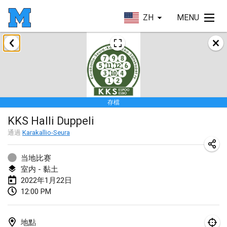
ZH
MENU
2022年1月
取消
Tournoi Mixte ASPTTOM
2022年1月22日
|
法國
存檔
KKS Halli Duppeli
KKS Halli Duppeli
2022年1月22日
|
芬蘭
通過
Karakallio-Seura
Mölkky Tournament - Doubles
2022年1月22日
|
日本
当地比赛
室内 - 黏土
Suomelan Mölkky-open
2022年1月22日
12:00 PM
2022年1月22日
|
西班牙
The Mölkky Tournament 2nd
地點