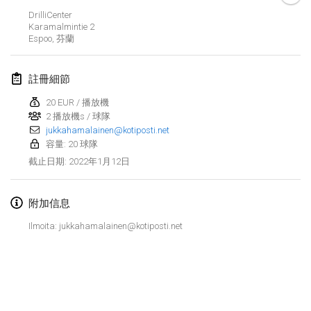
2022年1月23日
|
日本
DrilliCenter
Karamalmintie
2
Espoo
,
芬蘭
2022年2月
MS v MÖLKPARKURU
註冊細節
2022年2月4日
|
捷克共和國
20 EUR / 播放機
取消
2 播放機s / 球隊
TangoMölkky
jukkahamalainen@kotiposti.net
2022年2月5日
|
芬蘭
容量: 20 球隊
2022年1月12日
截止日期
:
Kohti Kisoja
2022年2月12日
|
芬蘭
附加信息
Yamagata Tournament
Ilmoita: jukkahamalainen@kotiposti.net
2022年2月13日
|
日本
West Indiv Cup
显示列表
2022年2月19日
|
法國
显示
285
个
由
Mölkk Your World
策划