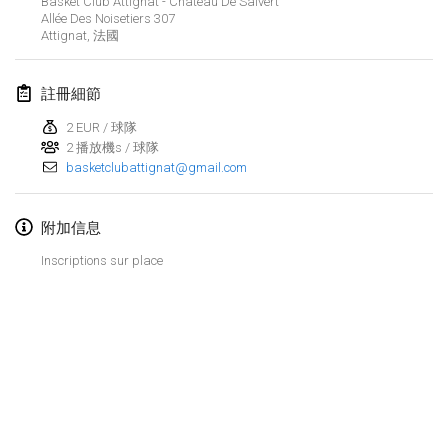
Basket Club Attignat - Chateau De Salvert
2022年1月23日
|
日本
Allée Des Noisetiers
307
Attignat
,
法國
2022年2月
註冊細節
MS v MÖLKPARKURU
2022年2月4日
|
捷克共和國
2 EUR / 球隊
2 播放機s / 球隊
取消
basketclubattignat@gmail.com
TangoMölkky
2022年2月5日
|
芬蘭
附加信息
Kohti Kisoja
Inscriptions sur place
2022年2月12日
|
芬蘭
Yamagata Tournament
2022年2月13日
|
日本
West Indiv Cup
显示列表
2022年2月19日
|
法國
显示
285
个
由
Mölkk Your World
策划