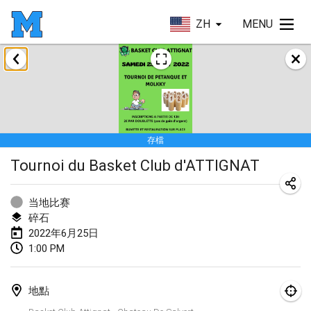
ZH
MENU
2022年1月
取消
Tournoi Mixte ASPTTOM
2022年1月22日
|
法國
存檔
KKS Halli Duppeli
Tournoi du Basket Club d'ATTIGNAT
2022年1月22日
|
芬蘭
Mölkky Tournament - Doubles
当地比赛
2022年1月22日
|
日本
碎石
2022年6月25日
Suomelan Mölkky-open
1:00 PM
2022年1月22日
|
西班牙
地點
The Mölkky Tournament 2nd