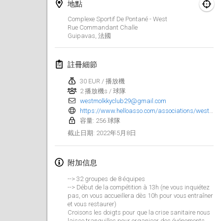
2022年1月23日
|
日本
地點
Complexe Sportif De Pontané - West
Rue Commandant Challe
2022年2月
Guipavas
,
法國
MS v MÖLKPARKURU
2022年2月4日
|
捷克共和國
註冊細節
取消
30 EUR / 播放機
TangoMölkky
2 播放機s / 球隊
2022年2月5日
|
芬蘭
westmolkkyclub29@gmail.com
https://www.helloasso.com/associations/west-molkky-club/evenements/open-de-france-de-molkky-2022
Kohti Kisoja
容量: 256 球隊
2022年2月12日
|
芬蘭
2022年5月8日
截止日期
:
Yamagata Tournament
附加信息
2022年2月13日
|
日本
--> 32 groupes de 8 équipes
--> Début de la compétition à 13h (ne vous inquiétez
West Indiv Cup
pas, on vous accueillera dès 10h pour vous entraîner
2022年2月19日
|
法國
et vous restaurer)
Croisons les doigts pour que la crise sanitaire nous
laisse tranquilles pour organiser des événements