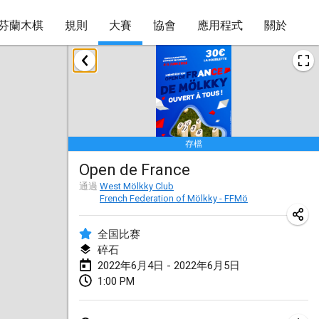
芬蘭木棋
規則
大賽
協會
應用程式
關於
2022年1月
取消
Tournoi Mixte ASPTTOM
2022年1月22日
|
法國
存檔
KKS Halli Duppeli
Open de France
2022年1月22日
|
芬蘭
通過
West Mölkky Club
French Federation of Mölkky - FFMö
Mölkky Tournament - Doubles
2022年1月22日
|
日本
全国比赛
碎石
Suomelan Mölkky-open
2022年6月4日 - 2022年6月5日
2022年1月22日
|
西班牙
1:00 PM
The Mölkky Tournament 2nd