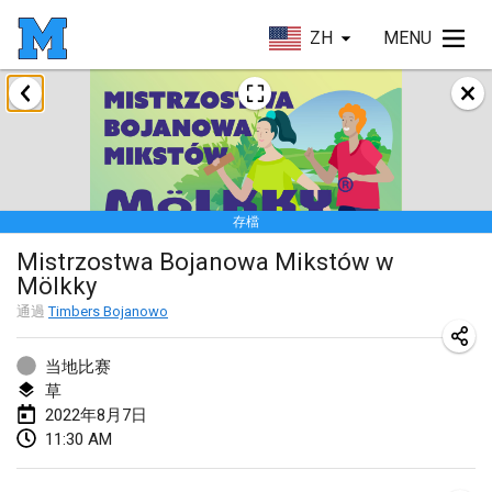
ZH
MENU
2022年1月
取消
Tournoi Mixte ASPTTOM
2022年1月22日
|
法國
存檔
KKS Halli Duppeli
Mistrzostwa Bojanowa Mikstów w
2022年1月22日
|
芬蘭
Mölkky
Mölkky Tournament - Doubles
通過
Timbers Bojanowo
2022年1月22日
|
日本
当地比赛
Suomelan Mölkky-open
草
2022年8月7日
2022年1月22日
|
西班牙
11:30 AM
The Mölkky Tournament 2nd