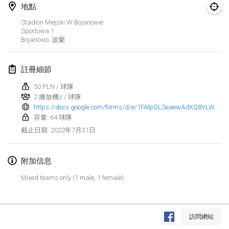
2022年1月23日
|
日本
地點
Stadion Miejski W Bojanowie
2022年2月
Sportowa
1
Bojanowo
,
波蘭
MS v MÖLKPARKURU
2022年2月4日
|
捷克共和國
註冊細節
取消
50 PLN / 球隊
TangoMölkky
2 播放機s / 球隊
2022年2月5日
|
芬蘭
https://docs.google.com/forms/d/e/1FAIpQLSeaewAdXQ8VLW8XgR_3KcgeITYyhnB65CdeqU5LFXVJ4J1kEw/viewform
容量: 64 球隊
Kohti Kisoja
2022年7月31日
截止日期
:
2022年2月12日
|
芬蘭
附加信息
Yamagata Tournament
2022年2月13日
|
日本
Mixed teams only (1 male, 1 female)
West Indiv Cup
显示列表
2022年2月19日
|
法國
訪問網站
显示
285
个
由
Mölkk Your World
策划