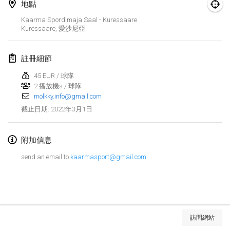
2022年1月23日
|
日本
地點
Kaarma Spordimaja Saal - Kuressaare
Kuressaare
,
愛沙尼亞
2022年2月
MS v MÖLKPARKURU
註冊細節
2022年2月4日
|
捷克共和國
45 EUR / 球隊
取消
2 播放機s / 球隊
TangoMölkky
molkky.info@gmail.com
2022年2月5日
|
芬蘭
2022年3月1日
截止日期
:
Kohti Kisoja
2022年2月12日
|
芬蘭
附加信息
send an email to
kaarmasport@gmail.com
Yamagata Tournament
2022年2月13日
|
日本
West Indiv Cup
显示列表
2022年2月19日
|
法國
訪問網站
显示
285
个
由
Mölkk Your World
策划