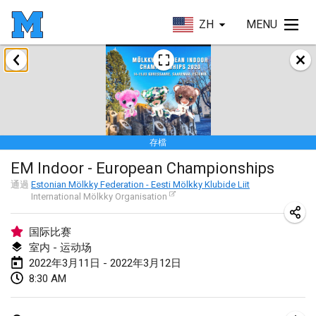
ZH
MENU
2022年1月
取消
Tournoi Mixte ASPTTOM
2022年1月22日
|
法國
存檔
KKS Halli Duppeli
EM Indoor - European Championships
2022年1月22日
|
芬蘭
通過
Estonian Mölkky Federation - Eesti Mölkky Klubide Liit
International Mölkky Organisation
Mölkky Tournament - Doubles
2022年1月22日
|
日本
国际比赛
室内 - 运动场
Suomelan Mölkky-open
2022年3月11日 - 2022年3月12日
2022年1月22日
|
西班牙
8:30 AM
The Mölkky Tournament 2nd