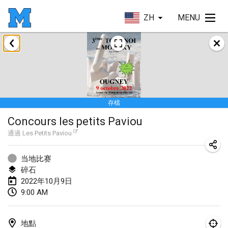
ZH
MENU
2022年1月
取消
Tournoi Mixte ASPTTOM
2022年1月22日
|
法國
存檔
KKS Halli Duppeli
Concours les petits Paviou
2022年1月22日
|
芬蘭
通過
Les Petits Paviou
Mölkky Tournament - Doubles
2022年1月22日
|
日本
当地比赛
碎石
Suomelan Mölkky-open
2022年10月9日
9:00 AM
2022年1月22日
|
西班牙
The Mölkky Tournament 2nd
地點