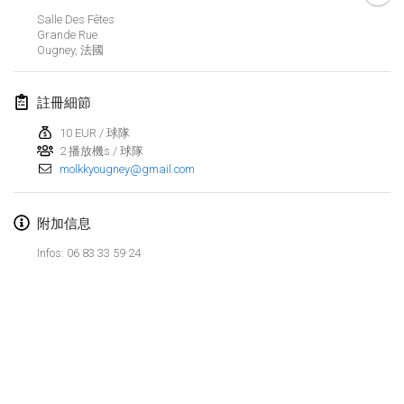
2022年1月23日
|
日本
Salle Des Fêtes
Grande Rue
Ougney
,
法國
2022年2月
MS v MÖLKPARKURU
註冊細節
2022年2月4日
|
捷克共和國
10 EUR / 球隊
取消
2 播放機s / 球隊
TangoMölkky
molkkyougney@gmail.com
2022年2月5日
|
芬蘭
Kohti Kisoja
附加信息
2022年2月12日
|
芬蘭
Infos: 06 83 33 59 24
Yamagata Tournament
2022年2月13日
|
日本
West Indiv Cup
显示列表
2022年2月19日
|
法國
显示
285
个
由
Mölkk Your World
策划