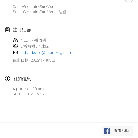
2022年1月23日
|
日本
Saint-Germain-Sur-Morin
Saint-Germain-Sur-Morin
,
法國
2022年2月
註冊細節
MS v MÖLKPARKURU
2022年2月4日
|
捷克共和國
4 EUR / 播放機
2 播放機s / 球隊
取消
s.daudeville@mairie-sgsm.fr
TangoMölkky
2022年4月3日
截止日期
:
2022年2月5日
|
芬蘭
Kohti Kisoja
附加信息
2022年2月12日
|
芬蘭
A partir de 10 ans
Tel: 06 60 56 19 59
Yamagata Tournament
2022年2月13日
|
日本
West Indiv Cup
显示列表
2022年2月19日
|
法國
查看活動
显示
285
个
由
Mölkk Your World
策划