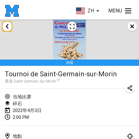
ZH
MENU
2022年1月
取消
Tournoi Mixte ASPTTOM
2022年1月22日
|
法國
存檔
KKS Halli Duppeli
Tournoi de Saint-Germain-sur-Morin
2022年1月22日
|
芬蘭
通過
Saint Germain sur Morin
Mölkky Tournament - Doubles
2022年1月22日
|
日本
当地比赛
碎石
Suomelan Mölkky-open
2022年4月3日
2:00 PM
2022年1月22日
|
西班牙
The Mölkky Tournament 2nd
地點