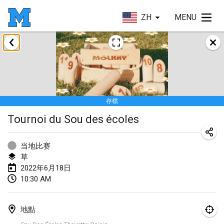
ZH
MENU
2022年1月
取消
Tournoi Mixte ASPTTOM
2022年1月22日
|
法國
存檔
KKS Halli Duppeli
Tournoi du Sou des écoles
2022年1月22日
|
芬蘭
Mölkky Tournament - Doubles
当地比赛
2022年1月22日
|
日本
草
2022年6月18日
Suomelan Mölkky-open
10:30 AM
2022年1月22日
|
西班牙
地點
The Mölkky Tournament 2nd