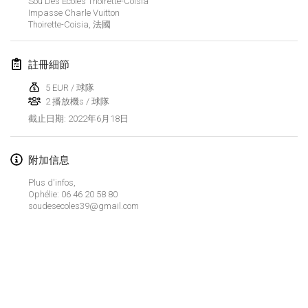
Sou Des Écoles Thoirette-Coisia
2022年1月23日
|
日本
Impasse Charle Vuitton
Thoirette-Coisia
,
法國
2022年2月
註冊細節
MS v MÖLKPARKURU
2022年2月4日
|
捷克共和國
5 EUR / 球隊
2 播放機s / 球隊
取消
TangoMölkky
2022年6月18日
截止日期
:
2022年2月5日
|
芬蘭
附加信息
Kohti Kisoja
Plus d'infos,
2022年2月12日
|
芬蘭
Ophélie: 06 46 20 58 80
soudesecoles39@gmail.com
Yamagata Tournament
2022年2月13日
|
日本
West Indiv Cup
显示列表
2022年2月19日
|
法國
显示
285
个
由
Mölkk Your World
策划