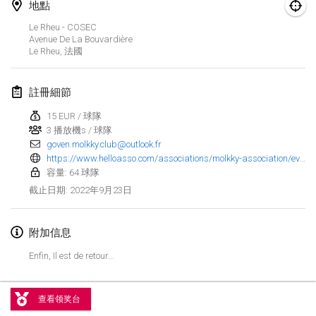
2022年1月23日
|
日本
地點
Le Rheu - COSEC
Avenue De La Bouvardière
2022年2月
Le Rheu
,
法國
MS v MÖLKPARKURU
2022年2月4日
|
捷克共和國
註冊細節
取消
15 EUR / 球隊
TangoMölkky
3 播放機s / 球隊
2022年2月5日
|
芬蘭
goven.molkky.club@outlook.fr
https://www.helloasso.com/associations/molkky-association/evenements/open-breizh-2022?fbclid=IwAR2SDKeMCzCkZXiHBFeWFioCIjjE-iSAmxhW2AHAa1hajAMuDdM8sqgBxoc
Kohti Kisoja
容量: 64 球隊
2022年2月12日
|
芬蘭
2022年9月23日
截止日期
:
Yamagata Tournament
附加信息
2022年2月13日
|
日本
Enfin, Il est de retour...
West Indiv Cup
显示列表
2022年2月19日
|
法國
查看领奖台
显示
285
个
由
Mölkk Your World
策划