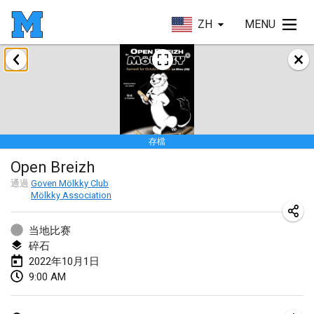
ZH
MENU
2022年1月
取消
Tournoi Mixte ASPTTOM
2022年1月22日
|
法國
存檔
KKS Halli Duppeli
Open Breizh
2022年1月22日
|
芬蘭
通過
Goven Mölkky Club
Mölkky Association
Mölkky Tournament - Doubles
2022年1月22日
|
日本
当地比赛
碎石
Suomelan Mölkky-open
2022年10月1日
2022年1月22日
|
西班牙
9:00 AM
The Mölkky Tournament 2nd