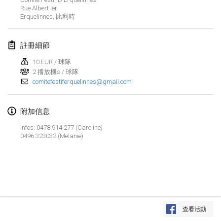
2022年1月23日
|
日本
Rue Albert Ier
Erquelinnes
,
比利時
2022年2月
註冊細節
MS v MÖLKPARKURU
2022年2月4日
|
捷克共和國
10 EUR / 球隊
2 播放機s / 球隊
取消
comitefestiferquelinnes@gmail.com
TangoMölkky
2022年2月5日
|
芬蘭
附加信息
Kohti Kisoja
Infos: 0478 914 277 (Caroline)
2022年2月12日
|
芬蘭
0496 323032 (Melanie)
Yamagata Tournament
2022年2月13日
|
日本
West Indiv Cup
显示列表
2022年2月19日
|
法國
查看活動
显示
285
个
由
Mölkk Your World
策划