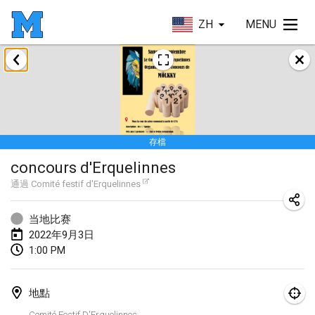
ZH
MENU
2022年1月
取消
Tournoi Mixte ASPTTOM
2022年1月22日
|
法國
存檔
KKS Halli Duppeli
concours d'Erquelinnes
2022年1月22日
|
芬蘭
通過
Comité festif d'Erquelinnes
Mölkky Tournament - Doubles
2022年1月22日
|
日本
当地比赛
2022年9月3日
Suomelan Mölkky-open
1:00 PM
2022年1月22日
|
西班牙
地點
The Mölkky Tournament 2nd
Comité Festif D'Erquelinnes