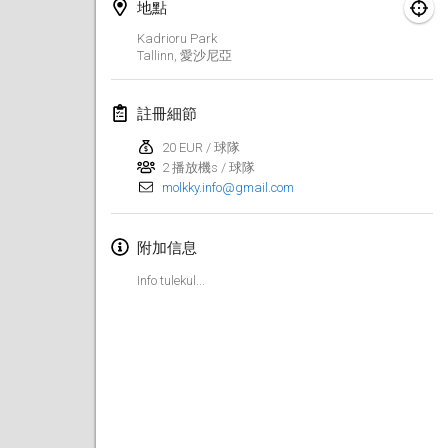
2022年1月23日
|
日本
地點
Kadrioru Park
Tallinn
,
愛沙尼亞
2022年2月
MS v MÖLKPARKURU
註冊細節
2022年2月4日
|
捷克共和國
20 EUR / 球隊
取消
2 播放機s / 球隊
TangoMölkky
molkky.info@gmail.com
2022年2月5日
|
芬蘭
Kohti Kisoja
附加信息
2022年2月12日
|
芬蘭
Info tulekul...
Yamagata Tournament
2022年2月13日
|
日本
West Indiv Cup
2022年2月19日
|
法國