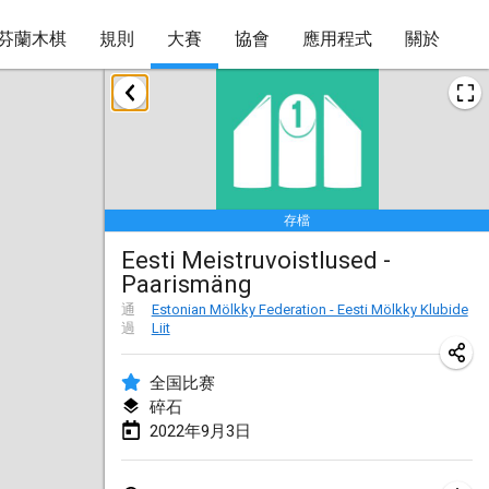
芬蘭木棋
規則
大賽
協會
應用程式
關於
2022年1月
取消
Tournoi Mixte ASPTTOM
2022年1月22日
|
法國
存檔
KKS Halli Duppeli
Eesti Meistruvoistlused -
2022年1月22日
|
芬蘭
Paarismäng
Mölkky Tournament - Doubles
通
Estonian Mölkky Federation - Eesti Mölkky Klubide
過
Liit
2022年1月22日
|
日本
全国比赛
Suomelan Mölkky-open
碎石
2022年1月22日
|
西班牙
2022年9月3日
The Mölkky Tournament 2nd