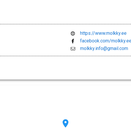
https://www.molkky.ee
facebook.com/molkky.e
molkky.info@gmail.com