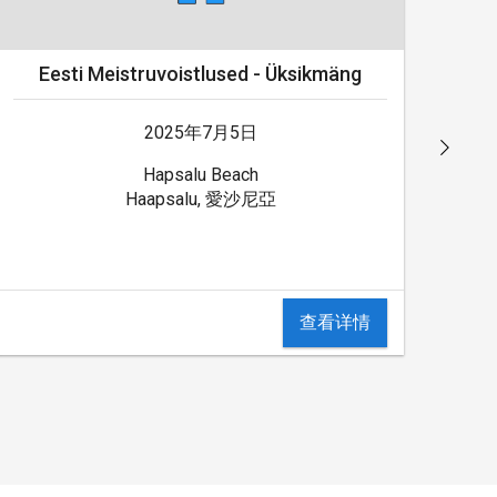
Eesti Meistruvoistlused - Üksikmäng
2025年7月5日
Hapsalu Beach
Haapsalu, 愛沙尼亞
查看详情