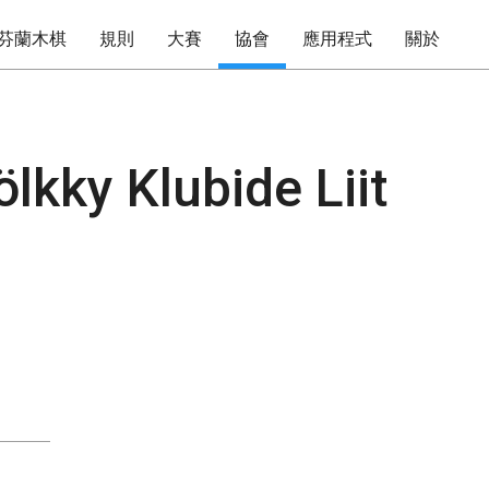
芬蘭木棋
規則
大賽
協會
應用程式
關於
lkky Klubide Liit