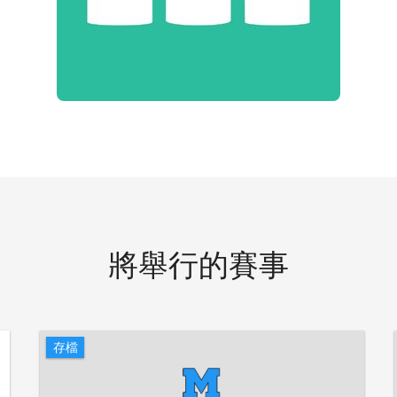
將舉行的賽事
存檔