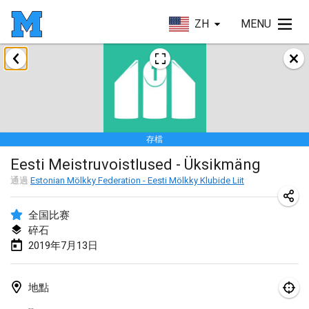
ZH
MENU
2019年1月
New Year's Throw Mölkky
2019年1月1日
|
捷克共和國
存檔
Tournoi Mixte ASPTTOM
Eesti Meistruvoistlused - Üksikmäng
2019年1月20日
|
法國
通過
Estonian Mölkky Federation - Eesti Mölkky Klubide Liit
Tournoi d'Hiver
2019年1月26日
|
法國
全国比赛
碎石
Liekki Cup
2019年7月13日
2019年1月26日
|
芬蘭
地點
Tournoi de Mölkky - Lesfous Dubâtonvaigeois
--