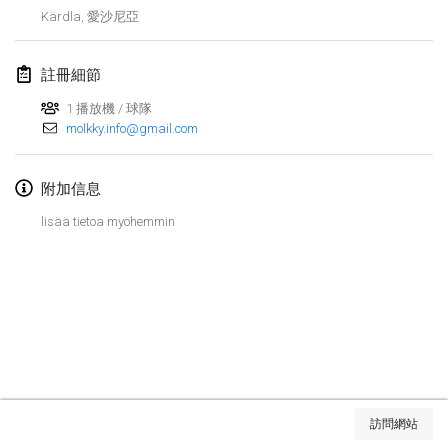
2019年1月26日
|
法國
Kärdla
,
愛沙尼亞
2019年2月
註冊細節
Kotka Mölkky Open Indoor
1 播放機 / 球隊
2019年2月2日
|
芬蘭
molkky.info@gmail.com
Lumi Mölkky
附加信息
2019年2月9日
|
芬蘭
lisää tietoa myöhemmin
Tournoi de la St Valentin
2019年2月9日
|
法國
OTH
2019年2月16日
|
芬蘭
Indoor des Bouchons
显示列表
2019年2月16日
|
法國
訪問網站
显示
231
个
由
Mölkk Your World
策划