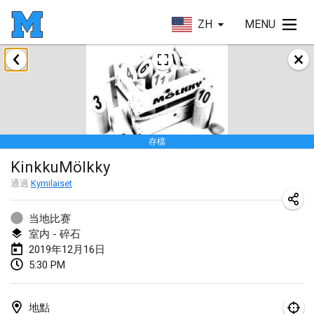
ZH
MENU
2019年1月
New Year's Throw Mölkky
2019年1月1日
|
捷克共和國
存檔
Tournoi Mixte ASPTTOM
KinkkuMölkky
2019年1月20日
|
法國
通過
Kymilaiset
Tournoi d'Hiver
2019年1月26日
|
法國
当地比赛
室内 - 碎石
Liekki Cup
2019年12月16日
5:30 PM
2019年1月26日
|
芬蘭
Tournoi de Mölkky - Lesfous Dubâtonvaigeois
地點