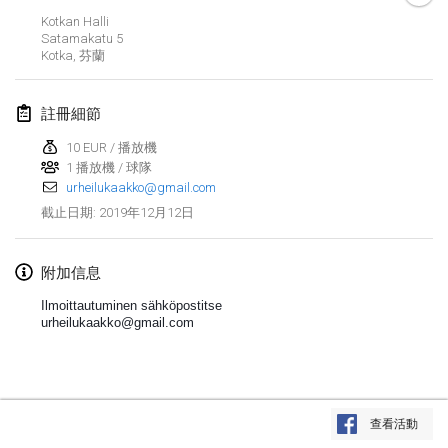
2019年1月26日
|
法國
Kotkan Halli
Satamakatu
5
Kotka
,
芬蘭
2019年2月
Kotka Mölkky Open Indoor
註冊細節
2019年2月2日
|
芬蘭
10 EUR / 播放機
1 播放機 / 球隊
Lumi Mölkky
urheilukaakko@gmail.com
2019年2月9日
|
芬蘭
2019年12月12日
截止日期
:
Tournoi de la St Valentin
2019年2月9日
|
法國
附加信息
Ilmoittautuminen sähköpostitse
OTH
urheilukaakko@gmail.com
2019年2月16日
|
芬蘭
Indoor des Bouchons
显示列表
2019年2月16日
|
法國
查看活動
显示
231
个
由
Mölkk Your World
策划