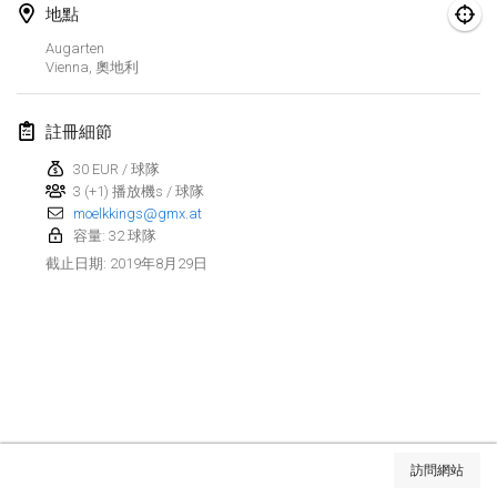
2019年1月26日
|
法國
地點
Augarten
2019年2月
Vienna
,
奧地利
Kotka Mölkky Open Indoor
註冊細節
2019年2月2日
|
芬蘭
30 EUR / 球隊
Lumi Mölkky
3 (+1) 播放機s / 球隊
moelkkings@gmx.at
2019年2月9日
|
芬蘭
容量: 32 球隊
2019年8月29日
截止日期
:
Tournoi de la St Valentin
2019年2月9日
|
法國
OTH
2019年2月16日
|
芬蘭
Indoor des Bouchons
显示列表
2019年2月16日
|
法國
訪問網站
显示
231
个
由
Mölkk Your World
策划