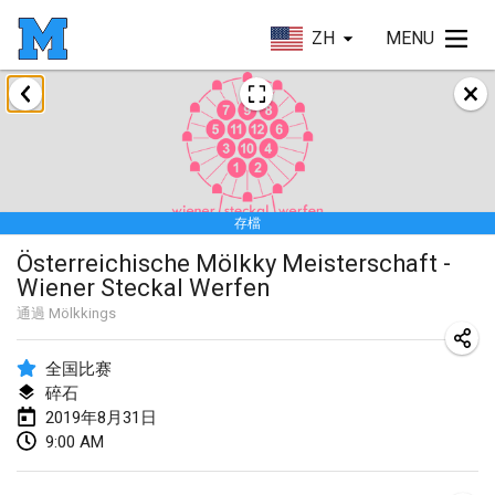
ZH
MENU
2019年1月
New Year's Throw Mölkky
2019年1月1日
|
捷克共和國
存檔
Tournoi Mixte ASPTTOM
Österreichische Mölkky Meisterschaft -
2019年1月20日
|
法國
Wiener Steckal Werfen
Tournoi d'Hiver
通過
Mölkkings
2019年1月26日
|
法國
全国比赛
Liekki Cup
碎石
2019年8月31日
2019年1月26日
|
芬蘭
9:00 AM
Tournoi de Mölkky - Lesfous Dubâtonvaigeois