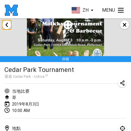
ZH
MENU
2019年1月
New Year's Throw Mölkky
2019年1月1日
|
捷克共和國
存檔
Tournoi Mixte ASPTTOM
Cedar Park Tournament
2019年1月20日
|
法國
通過
Cedar Park - Udora
Tournoi d'Hiver
2019年1月26日
|
法國
当地比赛
草
Liekki Cup
2019年8月3日
10:00 AM
2019年1月26日
|
芬蘭
Tournoi de Mölkky - Lesfous Dubâtonvaigeois
地點