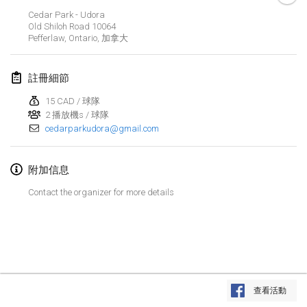
2019年1月26日
|
法國
Cedar Park - Udora
Old Shiloh Road
10064
Pefferlaw, Ontario
,
加拿大
2019年2月
Kotka Mölkky Open Indoor
註冊細節
2019年2月2日
|
芬蘭
15 CAD / 球隊
2 播放機s / 球隊
Lumi Mölkky
cedarparkudora@gmail.com
2019年2月9日
|
芬蘭
Tournoi de la St Valentin
附加信息
2019年2月9日
|
法國
Contact the organizer for more details
OTH
2019年2月16日
|
芬蘭
Indoor des Bouchons
显示列表
2019年2月16日
|
法國
查看活動
显示
231
个
由
Mölkk Your World
策划