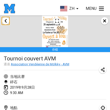
ZH
MENU
2019年1月
New Year's Throw Mölkky
2019年1月1日
|
捷克共和國
存檔
Tournoi Mixte ASPTTOM
Tournoi couvert AVM
2019年1月20日
|
法國
通過
Association Vendéenne de Mölkky - AVM
Tournoi d'Hiver
2019年1月26日
|
法國
当地比赛
碎石
Liekki Cup
2019年9月28日
9:30 AM
2019年1月26日
|
芬蘭
Tournoi de Mölkky - Lesfous Dubâtonvaigeois
地點