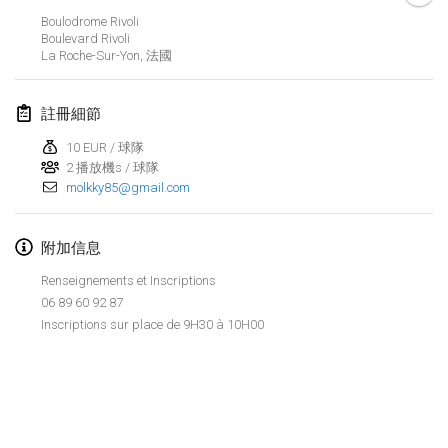
2019年1月26日
|
法國
Boulodrome Rivoli
Boulevard Rivoli
La Roche-Sur-Yon
,
法國
2019年2月
Kotka Mölkky Open Indoor
註冊細節
2019年2月2日
|
芬蘭
10 EUR / 球隊
2 播放機s / 球隊
Lumi Mölkky
molkky85@gmail.com
2019年2月9日
|
芬蘭
Tournoi de la St Valentin
附加信息
2019年2月9日
|
法國
Renseignements et Inscriptions
06 89 60 92 87
OTH
Inscriptions sur place de 9H30 à 10H00
2019年2月16日
|
芬蘭
Indoor des Bouchons
显示列表
2019年2月16日
|
法國
显示
231
个
由
Mölkk Your World
策划